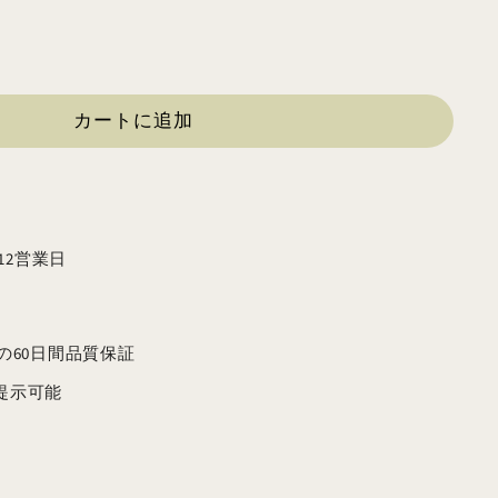
カートに追加
12営業日
安心の60日間品質保証
提示可能