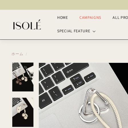
ス
キ
ッ
HOME
CAMPAIGNS
ALL PR
I
プ
S
SPECIAL FEATURE
O
L
E
ホーム
/