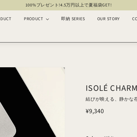
100%プレゼント!4.5万円以上で夏福袋GET!
ス
ODUCT
PRODUCT
即納 SERIES
OUR STORY
C
ラ
イ
ド
シ
ョ
ー
を
一
時
停
ISOLÉ CH
止
結びが映える、静かな
通
¥9,340
¥9,340
常
価
格