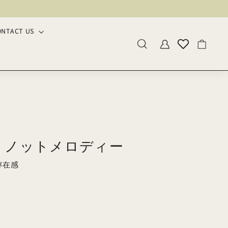
ONTACT US
検索内容
アカウント
カート
ARM ノットメロディー
存在感