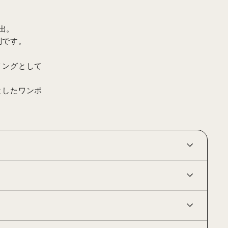
出。
別です。
リングとして
としたワンポ