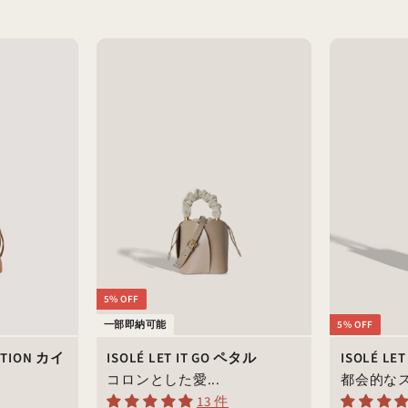
5% OFF
一部即納可能
5% OFF
LUTION カイ
ISOLÉ LET IT GO ペタル
ISOLÉ LE
コロンとした愛...
都会的なス
13 件