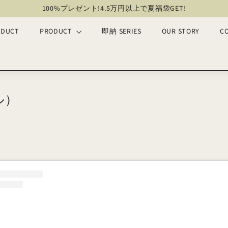
100%プレゼント!4.5万円以上で夏福袋GET!
ス
ODUCT
PRODUCT
即納 SERIES
OUR STORY
C
ラ
イ
ド
シ
ョ
ー
タル）
を
一
時
停
止