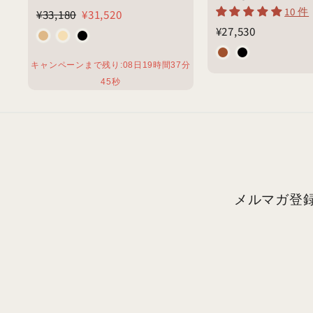
10 件
通
¥
割引価格
¥31,520
¥33,180
¥31,520
常
¥
¥27,530
3
価
2
3
格
キャンペーンまで残り:
08
日
19
時間
37
分
7
,
43
秒
,
1
5
8
3
0
0
メルマガ登録
メ
登
ー
録
ル
ア
ド