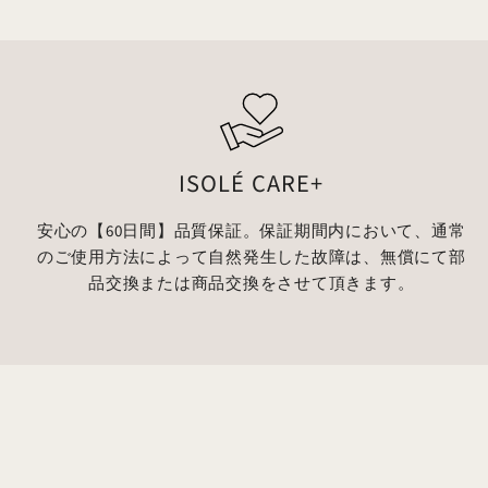
レ
ス
を
ご
入
力
く
ISOLÉ CARE+
だ
さ
安心の【60日間】品質保証。保証期間内において、通常
い。
のご使用方法によって自然発生した故障は、無償にて部
品交換または商品交換をさせて頂きます。