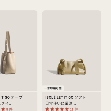
一部即納可能
T IT GO オーブ
ISOLÉ LET IT GO ソフト
タイ...
日常使いに最適...
8 件
11 件