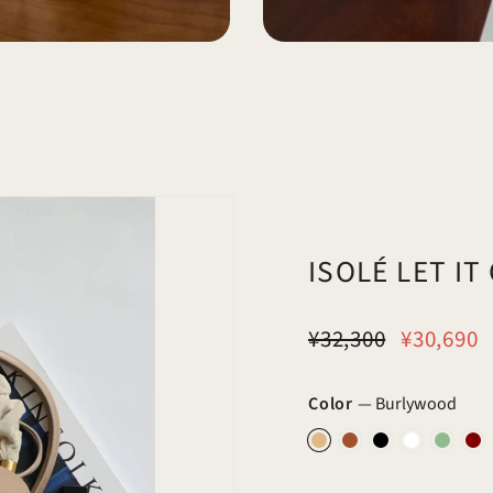
ISOLÉ LET 
通
¥32,300
割
¥
¥32,300
¥30,690
常
引
価
価
Color
—
Burlywood
格
格