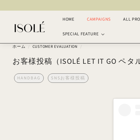
ス
キ
ッ
HOME
CAMPAIGNS
ALL PR
I
プ
S
SPECIAL FEATURE
O
L
ホーム
/
CUSTOMER EVALUATION
/
E
お客様投稿（ISOLÉ LET IT GO ペ
HANDBAG
SNSお客様投稿