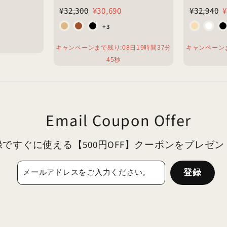
通
¥
割引価格
¥30,690
通
¥
¥32,300
¥30,690
¥32,940
¥
常
常
3
3
+3
価
価
2
2
格
格
キャンペーンまで残り:
08
日
19
時間
37
分
キャンペーン
,
,
43
秒
3
9
0
4
0
0
Email Coupon Offer
ですぐに使える【500円OFF】クーポンをプレゼ
登録